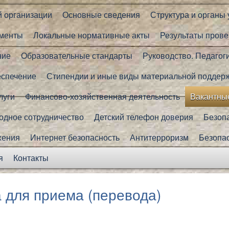
й организации
Основные сведения
Структура и органы
менты
Локальные нормативные акты
Результаты прове
ние
Образовательные стандарты
Руководство. Педагог
еспечение
Стипендии и иные виды материальной поддер
луги
Финансово-хозяйственная деятельность
Вакантные
дное сотрудничество
Детский телефон доверия
Безоп
жения
Интернет безопасность
Антитерроризм
Безопа
я
Контакты
 для приема (перевода)