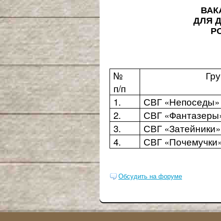
ВАК
ДЛЯ 
Р
№
Гру
п/п
1.
СВГ «Непоседы»
2.
СВГ «Фантазеры
3.
СВГ «Затейники»
4.
СВГ «Почемучки
Обсудить на форуме