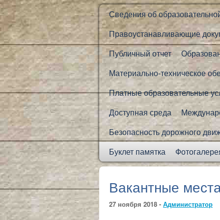
Сведения об образовательно
Правоустанавливающие доку
Публичный отчет
Образова
Материально-техническое об
Платные образовательные ус
Доступная среда
Междунаро
Безопасность дорожного дви
Буклет памятка
Фотогалере
Вакантные места
27 ноября 2018 -
Администратор