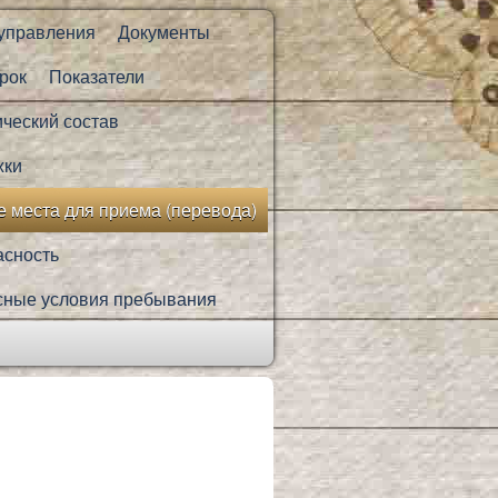
 управления
Документы
рок
Показатели
ический состав
жки
 места для приема (перевода)
асность
сные условия пребывания