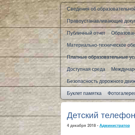
Сведения об образовательно
Правоустанавливающие доку
Публичный отчет
Образова
Материально-техническое об
Платные образовательные ус
Доступная среда
Междунаро
Безопасность дорожного дви
Буклет памятка
Фотогалере
Детский телефон
4 декабря 2018 -
Администратор