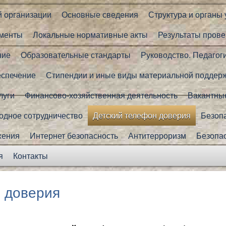
й организации
Основные сведения
Структура и органы
менты
Локальные нормативные акты
Результаты прове
ние
Образовательные стандарты
Руководство. Педагог
еспечение
Стипендии и иные виды материальной поддер
луги
Финансово-хозяйственная деятельность
Вакантные
дное сотрудничество
Детский телефон доверия
Безоп
жения
Интернет безопасность
Антитерроризм
Безопа
я
Контакты
 доверия