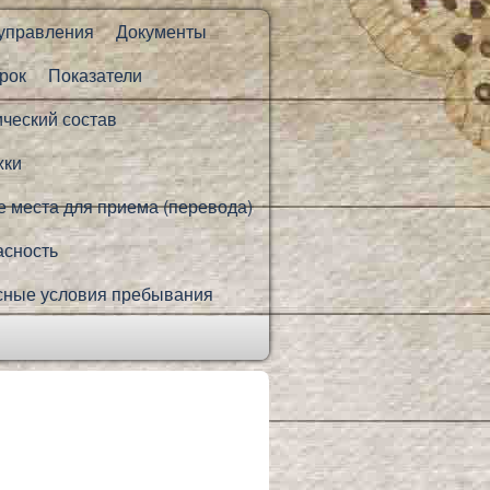
 управления
Документы
рок
Показатели
ический состав
жки
 места для приема (перевода)
асность
сные условия пребывания