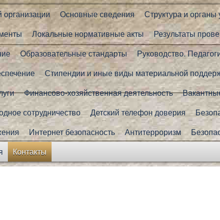
й организации
Основные сведения
Структура и органы
менты
Локальные нормативные акты
Результаты прове
ние
Образовательные стандарты
Руководство. Педагог
еспечение
Стипендии и иные виды материальной поддер
луги
Финансово-хозяйственная деятельность
Вакантные
дное сотрудничество
Детский телефон доверия
Безоп
жения
Интернет безопасность
Антитерроризм
Безопа
я
Контакты