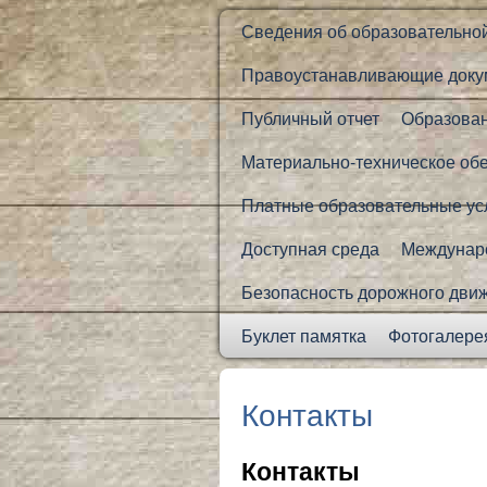
Сведения об образовательно
Правоустанавливающие доку
Публичный отчет
Образова
Материально-техническое об
Платные образовательные ус
Доступная среда
Междунаро
Безопасность дорожного дви
Буклет памятка
Фотогалере
Контакты
Контакты