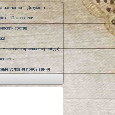
 управления
Документы
рок
Показатели
ический состав
жки
 места для приема (перевода)
асность
сные условия пребывания